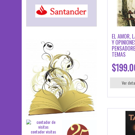
EL AMOR, 
Y OPINIONE
PENSADORE
TEMAS
$199.0
Ver deta
contador visitas