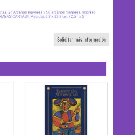
as, 24 Arcanos mayores y 56 arcanos menores. Impreso
BAS CARTAS!!. Medidas 6.8 x 12.8 cm. / 2.5´´ x 5 ´´.
Solicitar más información