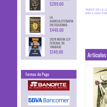
$289.00
TAROT DE LA SA
todo a color. E
LA
AURICULOTERAPIA
EN ESQUEMAS
$448.00
2026 NUEVA LEY
FEDERAL DE
TRABAJO
$149.00
Artículos
Formas de Pago