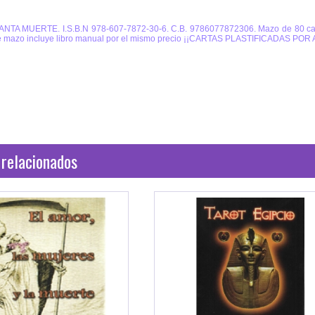
NTA MUERTE. I.S.B.N 978-607-7872-30-6. C.B. 9786077872306. Mazo de 80 cart
ste mazo incluye libro manual por el mismo precio ¡¡CARTAS PLASTIFICADAS POR AM
 relacionados