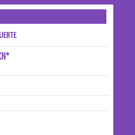
MUERTE
XN*