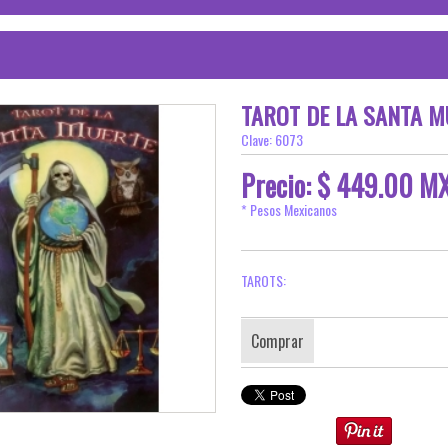
TAROT DE LA SANTA 
Clave: 6073
Precio: $ 449.00 M
* Pesos Mexicanos
TAROTS:
Comprar