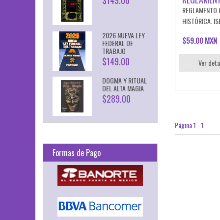
$149.00
REGLAMENTO O
HISTÓRICA. IS
2026 NUEVA LEY
$59.00 MXN
FEDERAL DE
TRABAJO
$149.00
Ver deta
DOGMA Y RITUAL
DEL ALTA MAGIA
$289.00
Página 1 - 1
Formas de Pago