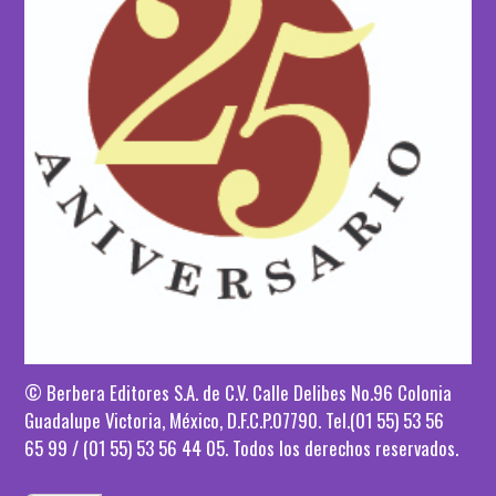
© Berbera Editores S.A. de C.V. Calle Delibes No.96 Colonia
Guadalupe Victoria, México, D.F.C.P.07790. Tel.(01 55) 53 56
65 99
/ (01 55) 53 56 44 05
.
Todos los derechos reservados.